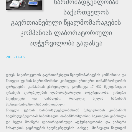
წარმომადგენლობამ
საქართველოს
გაერთიანებული წყალმომარაგების
კომპანიას ლაბორატორიული
აღჭურვილობა გადასცა
2011-12-16
დღეს
,
საქართველოს
გაერთიანებული
წყალმომარაგების
კომპანიისა
და
წითელი
ჯვარის
საერთაშორისო
კომიტეტის
ურთიერთ
თანამშრომლობის
ფარგლებში
კომპანიას
უსასყიდლოდ
გადმოეცა 17 632
შვეიცარიული
ფრანკის
ღირებულების
ლაბორატორიული
აღჭურვილობა
,
ქიმიური
რეაქტივები
და
მასალები
,
რომელიც
წყლის
ხარისხის
მონიტორინგისთვისაა
განკუთვნილი.
წითელი
ჯვარის
წარმომადგენლობასთან
შეხვედრისას
კომპანიის
ხელმძღვანელობამ
სამომავლო
თანამშრომლობის
საკითხები
განიხილა
და
ხელი
მოაწერა
ლაბორატორიული
აღჭურვილობისა
და
ქიმიური
მასალების
გადმოცემის
ხელშეკრულებას
. A
ასევე
მომავალი
წილიდან