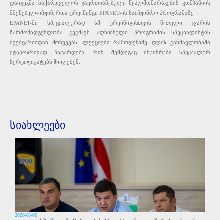
დაიგეგმა
საქართველოს
გაერთიანებული
წყალმომარაგების
კომპანიის
მშენებელ
-
ინჟინერთა
ტრეინინგი
EPANET
-
ის
საინჟინრო
პროგრამაზე
.
EPANET
-
ში
სპეციალურად
ამ
ტრეინიგისთვის წითელი
ჯვარის
წარმომადგენლობა
გეგმავს
აღნიშნული
პროგრამის
სპეციალისტის
შვეიცარიიდან
მოწვევას
.
ლექციები
რამოდენიმე
დღის
განმავლობაში
ეტაპობრივად
ჩატარდება
,
რის
შემდეგაც
ინჟინრები
სპეციალურ
სერტიფიკატებს
მიიღებენ.
სიახლეები
2026-08-06