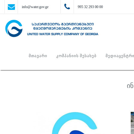
info@water.gov.ge
995 32 293 00 00
ᲛᲗᲐᲕᲐᲠᲘ
ᲙᲝᲛᲞᲐᲜᲘᲘᲡ ᲨᲔᲡᲐᲮᲔᲑ
ᲛᲔᲓᲘᲐᲪᲔᲜᲢᲠ
ი