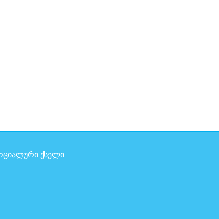
ᲝᲪᲘᲐᲚᲣᲠᲘ ᲥᲡᲔᲚᲘ