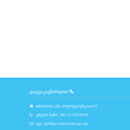
ᲓᲐᲒᲕᲘᲙᲐᲕᲨᲘᲠᲓᲘᲗ
თბილისი, ანა პოლიტკოვსკაია #5
ცხელი ხაზი : 995 32 293 00 00
ელ. ფოსტა:
info@water.gov.ge