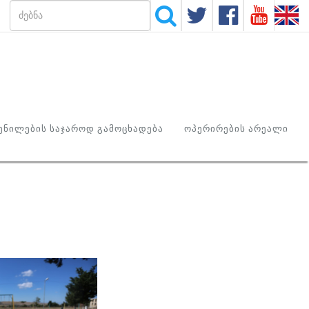
ᲜᲘᲚᲔᲑᲘᲡ ᲡᲐᲯᲐᲠᲝᲓ ᲒᲐᲛᲝᲪᲮᲐᲓᲔᲑᲐ
ᲝᲞᲔᲠᲘᲠᲔᲑᲘᲡ ᲐᲠᲔᲐᲚᲘ