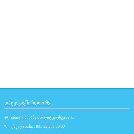
ᲓᲐᲒᲕᲘᲙᲐᲕᲨᲘᲠᲓᲘᲗ
თბილისი, ანა პოლიტკოვსკაია #5
ცხელი ხაზი : 995 32 293 00 00