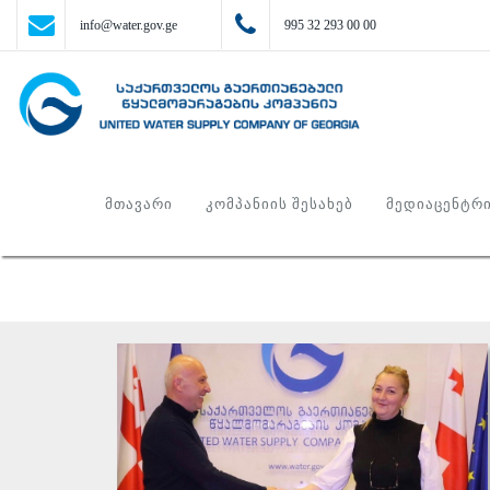
info@water.gov.ge
995 32 293 00 00
ᲛᲗᲐᲕᲐᲠᲘ
ᲙᲝᲛᲞᲐᲜᲘᲘᲡ ᲨᲔᲡᲐᲮᲔᲑ
ᲛᲔᲓᲘᲐᲪᲔᲜᲢᲠ