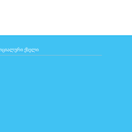
ᲝᲪᲘᲐᲚᲣᲠᲘ ᲥᲡᲔᲚᲘ