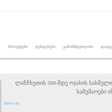
Ი
ᲞᲠᲝᲔᲥᲢᲔᲑᲘ
ᲢᲔᲜᲓᲔᲠᲔᲑᲘ
ᲙᲐᲜᲝᲜᲛᲓᲔᲑᲚᲝᲑᲐ
ᲓᲐᲓᲒᲔ
ლანჩხუთის 500-მდე ოჯახის სასმე
სამუშაოები ი
2018-11-16