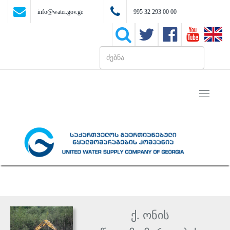
info@water.gov.ge
995 32 293 00 00
Toggle
navigati
ქ. ონის