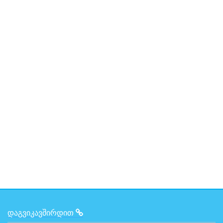
ᲓᲐᲒᲕᲘᲙᲐᲕᲨᲘᲠᲓᲘᲗ