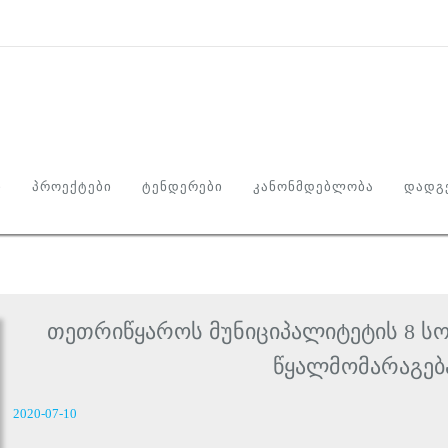
Ი
ᲞᲠᲝᲔᲥᲢᲔᲑᲘ
ᲢᲔᲜᲓᲔᲠᲔᲑᲘ
ᲙᲐᲜᲝᲜᲛᲓᲔᲑᲚᲝᲑᲐ
ᲓᲐᲓᲒᲔ
თეთრიწყაროს მუნიციპალიტეტის 8 ს
წყალმომარაგება
2020-07-10