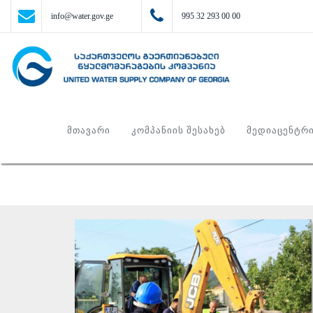
info@water.gov.ge
995 32 293 00 00
ᲛᲗᲐᲕᲐᲠᲘ
ᲙᲝᲛᲞᲐᲜᲘᲘᲡ ᲨᲔᲡᲐᲮᲔᲑ
ᲛᲔᲓᲘᲐᲪᲔᲜᲢᲠ