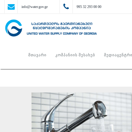
info@water.gov.ge
995 32 293 00 00
ᲛᲗᲐᲕᲐᲠᲘ
ᲙᲝᲛᲞᲐᲜᲘᲘᲡ ᲨᲔᲡᲐᲮᲔᲑ
ᲛᲔᲓᲘᲐᲪᲔᲜᲢᲠ