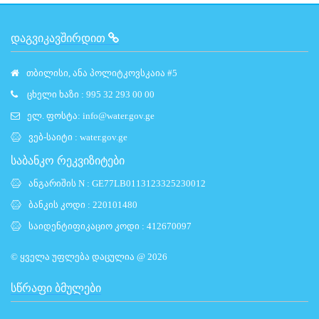
ᲓᲐᲒᲕᲘᲙᲐᲕᲨᲘᲠᲓᲘᲗ
თბილისი, ანა პოლიტკოვსკაია #5
ცხელი ხაზი : 995 32 293 00 00
ელ. ფოსტა:
info@water.gov.ge
ვებ-საიტი :
water.gov.ge
საბანკო რეკვიზიტები
ანგარიშის N : GE77LB0113123325230012
ბანკის კოდი : 220101480
საიდენტიფიკაციო კოდი : 412670097
© ყველა უფლება დაცულია @ 2026
ᲡᲬᲠᲐᲤᲘ ᲑᲛᲣᲚᲔᲑᲘ