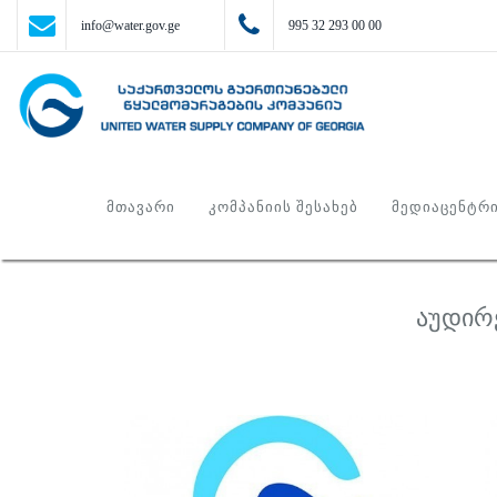
info@water.gov.ge
995 32 293 00 00
ᲛᲗᲐᲕᲐᲠᲘ
ᲙᲝᲛᲞᲐᲜᲘᲘᲡ ᲨᲔᲡᲐᲮᲔᲑ
ᲛᲔᲓᲘᲐᲪᲔᲜᲢᲠ
აუდირ