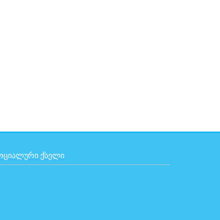
ᲝᲪᲘᲐᲚᲣᲠᲘ ᲥᲡᲔᲚᲘ