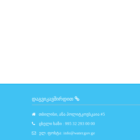
ᲓᲐᲒᲕᲘᲙᲐᲕᲨᲘᲠᲓᲘᲗ
თბილისი, ანა პოლიტკოვსკაია #5
ცხელი ხაზი : 995 32 293 00 00
ელ. ფოსტა:
info@water.gov.ge