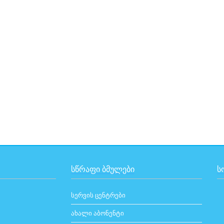
ᲡᲬᲠᲐᲤᲘ ᲑᲛᲣᲚᲔᲑᲘ
Ს
სერვის ცენტრები
ახალი აბონენტი