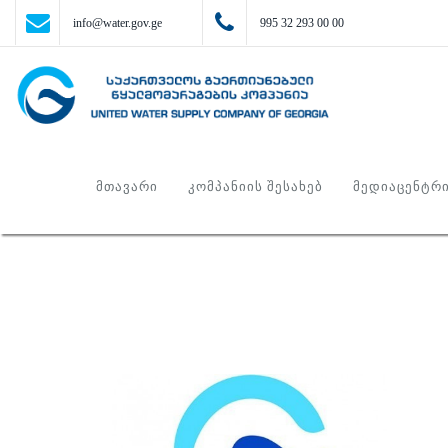
info@water.gov.ge
995 32 293 00 00
ᲛᲗᲐᲕᲐᲠᲘ
ᲙᲝᲛᲞᲐᲜᲘᲘᲡ ᲨᲔᲡᲐᲮᲔᲑ
ᲛᲔᲓᲘᲐᲪᲔᲜᲢᲠ