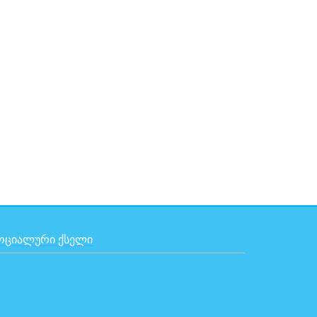
ᲝᲪᲘᲐᲚᲣᲠᲘ ᲥᲡᲔᲚᲘ