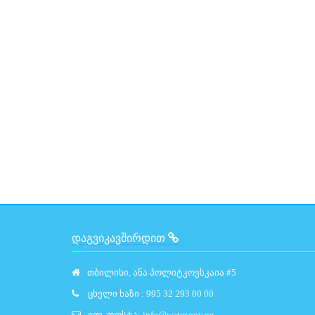
ᲓᲐᲒᲕᲘᲙᲐᲕᲨᲘᲠᲓᲘᲗ
თბილისი, ანა პოლიტკოვსკაია #5
ცხელი ხაზი : 995 32 293 00 00
ელ. ფოსტა:
info@water.gov.ge